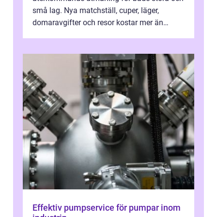
små lag. Nya matchställ, cuper, läger,
domaravgifter och resor kostar mer än
många tror. För att tjäna pengar lag
behöver...
Effektiv pumpservice för pumpar inom