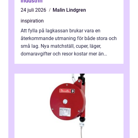
industrin
24 juli 2026
Malin Lindgren
inspiration
Att fylla på lagkassan brukar vara en
återkommande utmaning för både stora och
små lag. Nya matchställ, cuper, läger,
domaravgifter och resor kostar mer än
många tror. För att tjäna pengar lag
behöver...