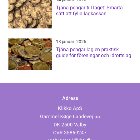
Tjäna pengar till laget: Smarta
sätt att fylla lagkassan
13 januari 2026
Tjäna pengar lag en praktisk
guide för föreningar och idrottslag
Adress