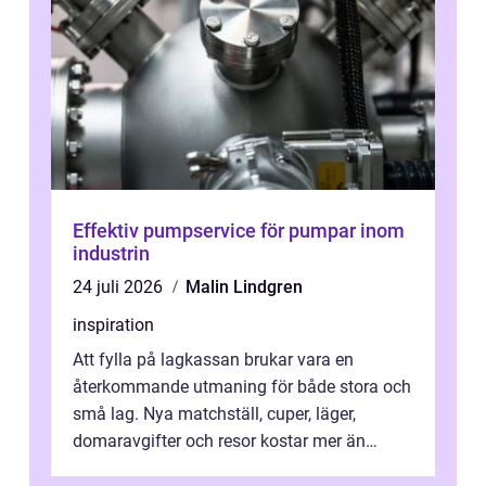
Effektiv pumpservice för pumpar inom
industrin
24 juli 2026
Malin Lindgren
inspiration
Att fylla på lagkassan brukar vara en
återkommande utmaning för både stora och
små lag. Nya matchställ, cuper, läger,
domaravgifter och resor kostar mer än
många tror. För att tjäna pengar lag