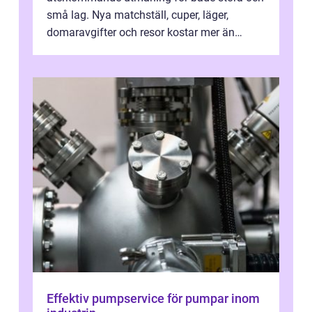
små lag. Nya matchställ, cuper, läger,
domaravgifter och resor kostar mer än
många tror. För att tjäna pengar lag
behöver...
Effektiv pumpservice för pumpar inom