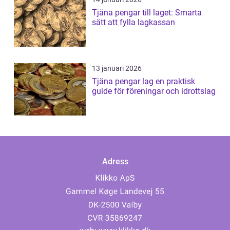
Tjäna pengar till laget: Smarta
sätt att fylla lagkassan
13 januari 2026
Tjäna pengar lag en praktisk
guide för föreningar och idrottslag
Adress