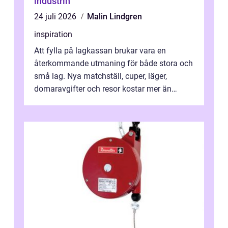
industrin
24 juli 2026
Malin Lindgren
inspiration
Att fylla på lagkassan brukar vara en
återkommande utmaning för både stora och
små lag. Nya matchställ, cuper, läger,
domaravgifter och resor kostar mer än
många tror. För att tjäna pengar lag
behöver...