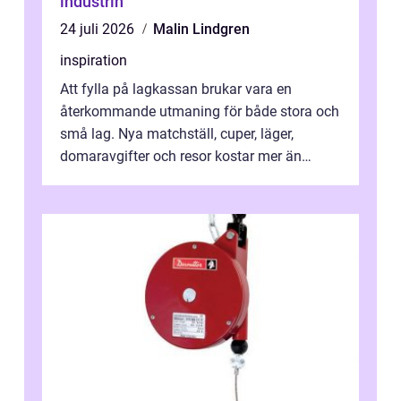
industrin
24 juli 2026
Malin Lindgren
inspiration
Att fylla på lagkassan brukar vara en
återkommande utmaning för både stora och
små lag. Nya matchställ, cuper, läger,
domaravgifter och resor kostar mer än
många tror. För att tjäna pengar lag
behöver...