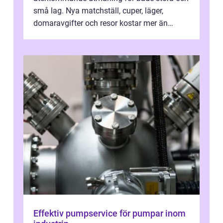
små lag. Nya matchställ, cuper, läger,
domaravgifter och resor kostar mer än
många tror. För att tjäna pengar lag
behöver...
Effektiv pumpservice för pumpar inom