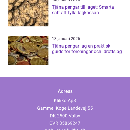
Tjäna pengar till laget: Smarta
sätt att fylla lagkassan
13 januari 2026
Tjäna pengar lag en praktisk
guide för föreningar och idrottslag
Adress