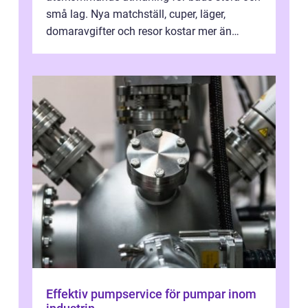
små lag. Nya matchställ, cuper, läger,
domaravgifter och resor kostar mer än
många tror. För att tjäna pengar lag
behöver...
Effektiv pumpservice för pumpar inom