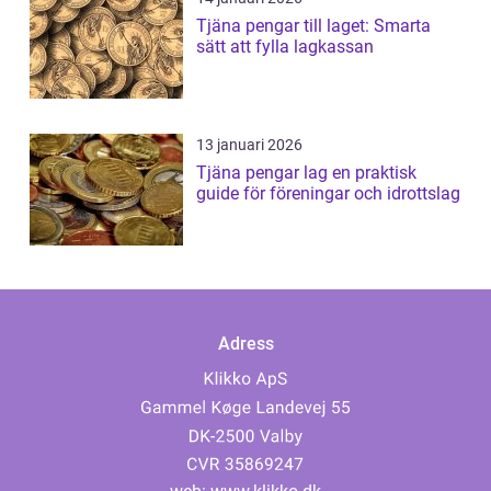
Tjäna pengar till laget: Smarta
sätt att fylla lagkassan
13 januari 2026
Tjäna pengar lag en praktisk
guide för föreningar och idrottslag
Adress