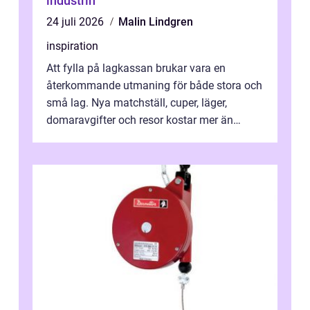
industrin
24 juli 2026
Malin Lindgren
inspiration
Att fylla på lagkassan brukar vara en
återkommande utmaning för både stora och
små lag. Nya matchställ, cuper, läger,
domaravgifter och resor kostar mer än
många tror. För att tjäna pengar lag
behöver...