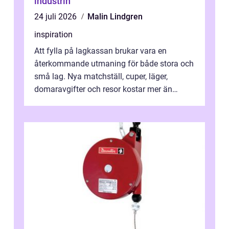
industrin
24 juli 2026
Malin Lindgren
inspiration
Att fylla på lagkassan brukar vara en
återkommande utmaning för både stora och
små lag. Nya matchställ, cuper, läger,
domaravgifter och resor kostar mer än
många tror. För att tjäna pengar lag
behöver...