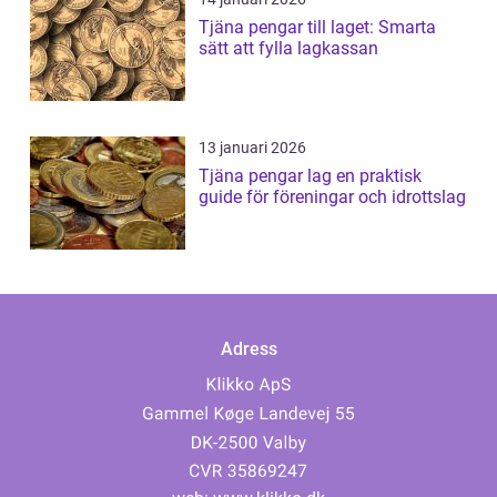
Tjäna pengar till laget: Smarta
sätt att fylla lagkassan
13 januari 2026
Tjäna pengar lag en praktisk
guide för föreningar och idrottslag
Adress