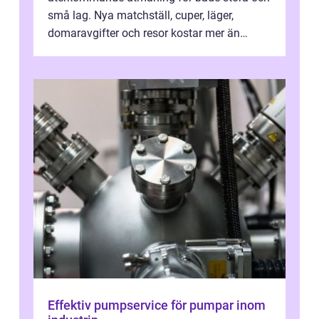
små lag. Nya matchställ, cuper, läger,
domaravgifter och resor kostar mer än
många tror. För att tjäna pengar lag
behöver...
Effektiv pumpservice för pumpar inom