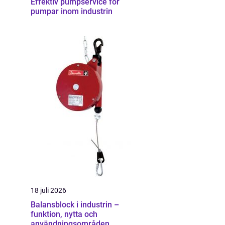
Effektiv pumpservice för
pumpar inom industrin
18 juli 2026
Balansblock i industrin –
funktion, nytta och
användningsområden