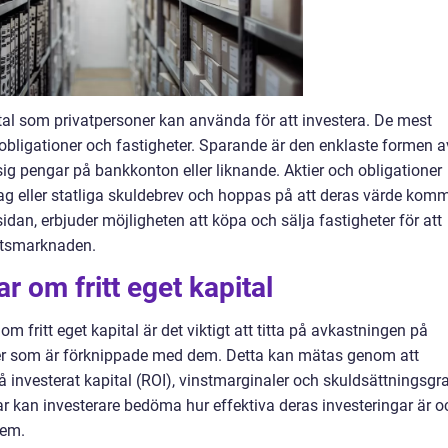
pital som privatpersoner kan använda för att investera. De mest
 obligationer och fastigheter. Sparande är den enklaste formen a
 sig pengar på bankkonton eller liknande. Aktier och obligationer
tag eller statliga skuldebrev och hoppas på att deras värde kom
 sidan, erbjuder möjligheten att köpa och sälja fastigheter för att
hetsmarknaden.
r om fritt eget kapital
m fritt eget kapital är det viktigt att titta på avkastningen på
ker som är förknippade med dem. Detta kan mätas genom att
investerat kapital (ROI), vinstmarginaler och skuldsättningsgr
 kan investerare bedöma hur effektiva deras investeringar är o
dem.