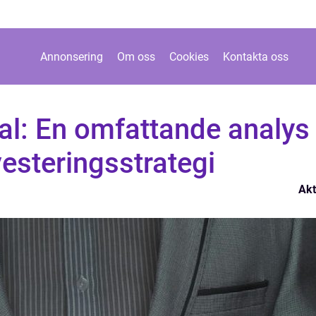
Annonsering
Om oss
Cookies
Kontakta oss
ital: En omfattande analys
vesteringsstrategi
Akt