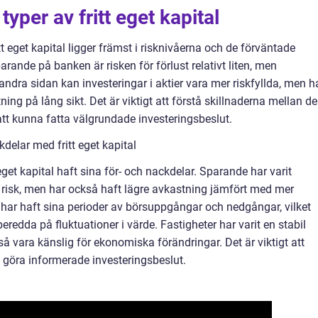
typer av fritt eget kapital
tt eget kapital ligger främst i risknivåerna och de förväntade
rande på banken är risken för förlust relativt liten, men
andra sidan kan investeringar i aktier vara mer riskfyllda, men h
ing på lång sikt. Det är viktigt att förstå skillnaderna mellan de
r att kunna fatta välgrundade investeringsbeslut.
delar med fritt eget kapital
t eget kapital haft sina för- och nackdelar. Sparande har varit
a risk, men har också haft lägre avkastning jämfört med mer
n har haft sina perioder av börsuppgångar och nedgångar, vilket
eredda på fluktuationer i värde. Fastigheter har varit en stabil
 vara känslig för ekonomiska förändringar. Det är viktigt att
a göra informerade investeringsbeslut.