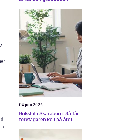
v
mer
04 juni 2026
Bokslut i Skaraborg: Så får
ad.
företagaren koll på året
ch