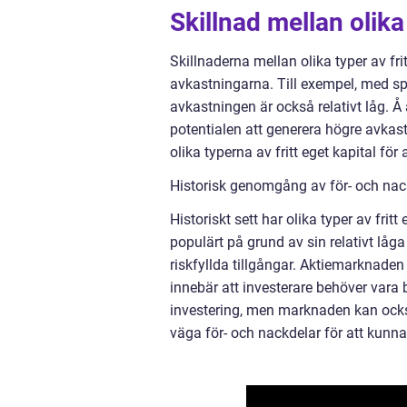
Skillnad mellan olika 
Skillnaderna mellan olika typer av fri
avkastningarna. Till exempel, med spa
avkastningen är också relativt låg. Å 
potentialen att generera högre avkastn
olika typerna av fritt eget kapital fö
Historisk genomgång av för- och nack
Historiskt sett har olika typer av frit
populärt på grund av sin relativt låg
riskfyllda tillgångar. Aktiemarknade
innebär att investerare behöver vara b
investering, men marknaden kan också
väga för- och nackdelar för att kunn