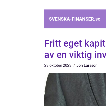
SVENSKA-FINANSER.
se
Fritt eget kap
av en viktig in
23 oktober 2023
Jon Larsson