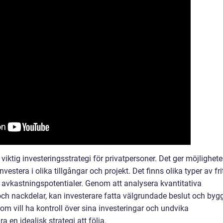
n viktig investeringsstrategi för privatpersoner. Det ger möjlighet
estera i olika tillgångar och projekt. Det finns olika typer av fri
h avkastningspotentialer. Genom att analysera kvantitativa
 och nackdelar, kan investerare fatta välgrundade beslut och byg
som vill ha kontroll över sina investeringar och undvika
a en idealisk strategi att följa.