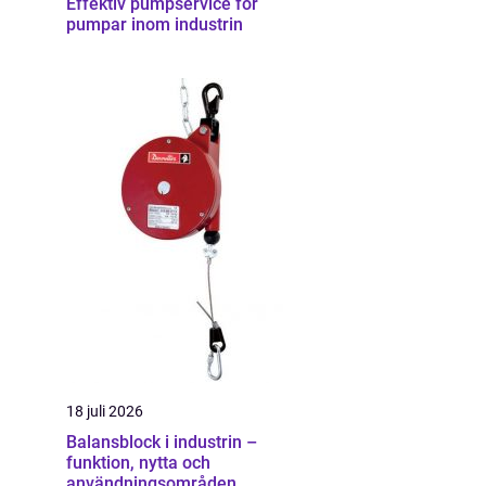
Effektiv pumpservice för
pumpar inom industrin
18 juli 2026
Balansblock i industrin –
funktion, nytta och
användningsområden