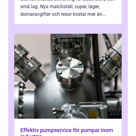
små lag. Nya matchställ, cuper, läger,
domaravgifter och resor kostar mer än
många tror. För att tjäna pengar lag
behöver...
Effektiv pumpservice för pumpar inom