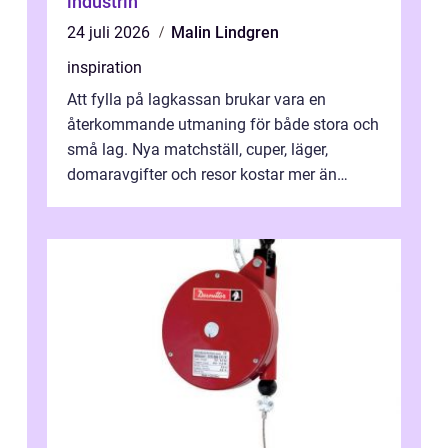
industrin
24 juli 2026
Malin Lindgren
inspiration
Att fylla på lagkassan brukar vara en
återkommande utmaning för både stora och
små lag. Nya matchställ, cuper, läger,
domaravgifter och resor kostar mer än
många tror. För att tjäna pengar lag
behöver...