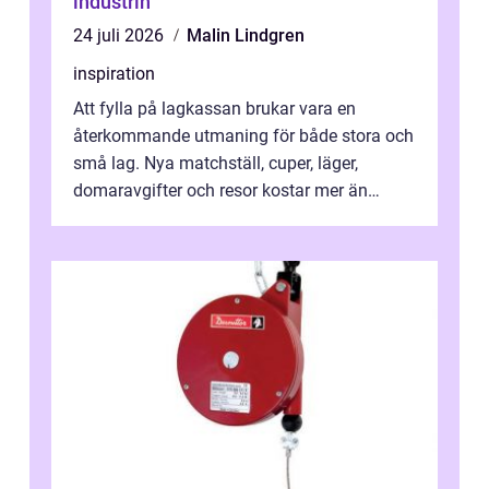
industrin
24 juli 2026
Malin Lindgren
inspiration
Att fylla på lagkassan brukar vara en
återkommande utmaning för både stora och
små lag. Nya matchställ, cuper, läger,
domaravgifter och resor kostar mer än
många tror. För att tjäna pengar lag
behöver...