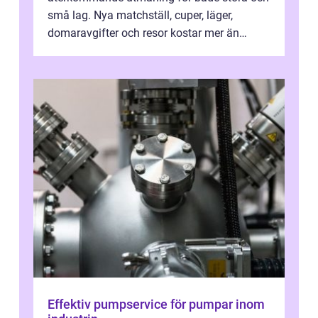
små lag. Nya matchställ, cuper, läger,
domaravgifter och resor kostar mer än
många tror. För att tjäna pengar lag
behöver...
Effektiv pumpservice för pumpar inom