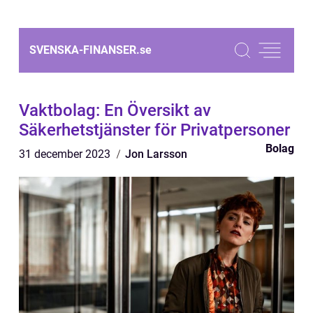
SVENSKA-FINANSER.
se
Vaktbolag: En Översikt av
Säkerhetstjänster för Privatpersoner
Bolag
31 december 2023
Jon Larsson