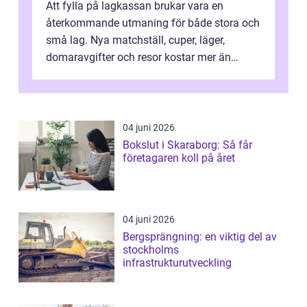
Att fylla på lagkassan brukar vara en
återkommande utmaning för både stora och
små lag. Nya matchställ, cuper, läger,
domaravgifter och resor kostar mer än
många tror. För att tjäna pengar lag
behöver...
04 juni 2026
Bokslut i Skaraborg: Så får
företagaren koll på året
04 juni 2026
Bergsprängning: en viktig del av
stockholms
infrastrukturutveckling