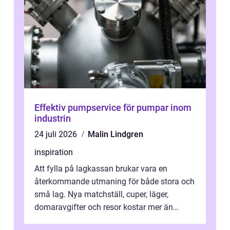
Effektiv pumpservice för pumpar inom
industrin
24 juli 2026
Malin Lindgren
inspiration
Att fylla på lagkassan brukar vara en
återkommande utmaning för både stora och
små lag. Nya matchställ, cuper, läger,
domaravgifter och resor kostar mer än
många tror. För att tjäna pengar lag