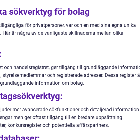
ika sökverktyg för bolag
tillgängliga för privatpersoner, var och en med sina egna unika
Här är några av de vanligaste skillnaderna mellan olika
:
et och handelsregistret, ger tillgång till grundläggande informati
 styrelsemedlemmar och registrerade adresser. Dessa register ä
er grundläggande information om bolag.
etagssökverktyg:
juder mer avancerade sökfunktioner och detaljerad information
ngar men ger oftast tillgång till en bredare uppsättning
r, konkursregister och potentiella affärspartners.
databaser: