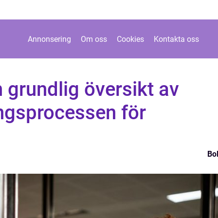
Annonsering
Om oss
Cookies
Kontakta oss
 grundlig översikt av
ngsprocessen för
Bo