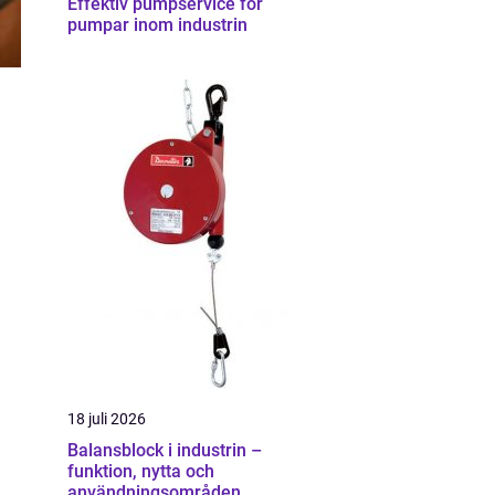
Effektiv pumpservice för
pumpar inom industrin
18 juli 2026
Balansblock i industrin –
funktion, nytta och
användningsområden