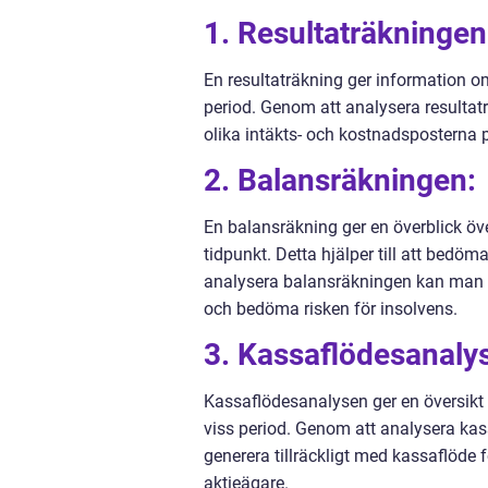
1. Resultaträkningen
En resultaträkning ger information om
period. Genom att analysera resulta
olika intäkts- och kostnadsposterna p
2. Balansräkningen:
En balansräkning ger en överblick över
tidpunkt. Detta hjälper till att bedöm
analysera balansräkningen kan man se 
och bedöma risken för insolvens.
3. Kassaflödesanalys
Kassaflödesanalysen ger en översikt ö
viss period. Genom att analysera k
generera tillräckligt med kassaflöde f
aktieägare.