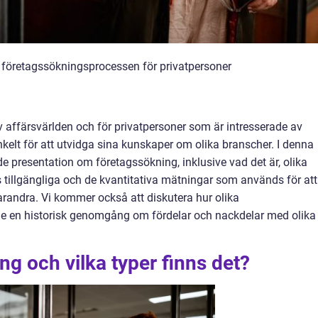
 företagssökningsprocessen för privatpersoner
 av affärsvärlden och för privatpersoner som är intresserade av
enkelt för att utvidga sina kunskaper om olika branscher. I denna
e presentation om företagssökning, inklusive vad det är, olika
 tillgängliga och de kvantitativa mätningar som används för att
arandra. Vi kommer också att diskutera hur olika
 ge en historisk genomgång om fördelar och nackdelar med olika
ng och vilka typer finns det?