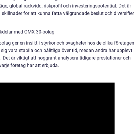
ge, global räckvidd, riskprofil och investeringspotential. Det är
sa skillnader för att kunna fatta välgrundade beslut och diversifie
ckdelar med OMX 30-bolag
ag ger en insikt i styrkor och svagheter hos de olika företagen
ig vara stabila och pålitliga över tid, medan andra har upplevt
. Det är viktigt att noggrant analysera tidigare prestationer och
arje företag har att erbjuda.