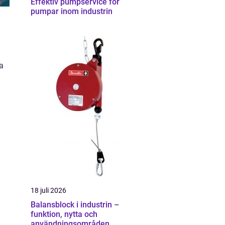
Effektiv pumpservice för
pumpar inom industrin
a
18 juli 2026
Balansblock i industrin –
funktion, nytta och
användningsområden