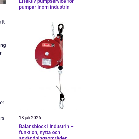
Effektiv pumpservice för
pumpar inom industrin
att
ing
r
er
ers
18 juli 2026
Balansblock i industrin –
funktion, nytta och
användningsområden