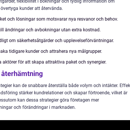
gärder, flexibilitet i bokningar och tydlig information om
t övertyga kunder att återvända.
et och lösningar som motsvarar nya resvanor och behov.
till ändringar och avbokningar utan extra kostnad.
igt om säkerhetsåtgärder och upplevelseförväntningar.
baka tidigare kunder och attrahera nya målgrupper.
ktörer för att skapa attraktiva paket och synergier.
k återhämtning
tegier kan de snabbare återställa både volym och intäkter. Effek
föring stärker kundrelationer och skapar förtroende, vilket är
 Dessutom kan dessa strategier göra företagen mer
ningar och förändringar i marknaden.