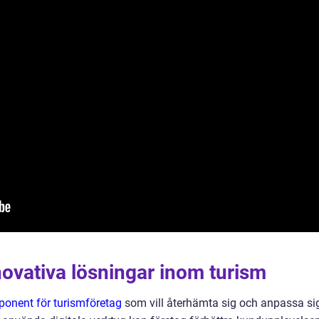
nnovativa lösningar inom turism
onent för turismföretag
som vill återhämta sig och anpassa si