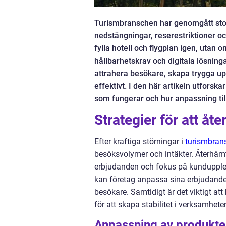
Turismbranschen har genomgått stor
nedstängningar, reserestriktioner o
fylla hotell och flygplan igen, utan 
hållbarhetskrav och digitala lösning
attrahera besökare, skapa trygga u
effektivt. I den här artikeln utforska
som fungerar och hur anpassning till 
Strategier för att åt
Efter kraftiga störningar i
turismbran
besöksvolymer och intäkter. Återhäm
erbjudanden och fokus på kundupplev
kan företag anpassa sina erbjudanden 
besökare. Samtidigt är det viktigt at
för att skapa stabilitet i verksamhete
Anpassning av produkter