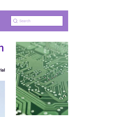
h
ial