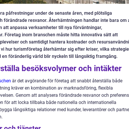
a påfrestningar under de senaste åren, med plötsliga
ch förändrade resvanor. Återhämtningen handlar inte bara om 
om att anpassa verksamheter till nya förväntningar,
ar. Företag inom branschen måste hitta innovativa sätt att
pplevelser och samtidigt hantera kostnader och resursanvändn
r vi hur turismföretag återhämtar sig efter kriser, vilka strategie
en föränderlig värld blir nyckeln till långsiktig framgång.
erställa besöksvolymer och intäkter
schen
är det avgörande för företag att snabbt återställa både
tning kräver en kombination av marknadsföring, flexibla
elsen. Genom att analysera förändrade resvanor och preferens
för att locka tillbaka både nationella och internationella
t bygga långsiktiga relationer med kunder, leverantörer och partn
n.
 och tjänster