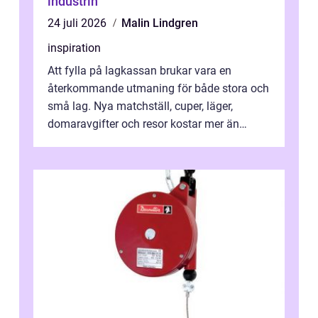
industrin
24 juli 2026
Malin Lindgren
inspiration
Att fylla på lagkassan brukar vara en
återkommande utmaning för både stora och
små lag. Nya matchställ, cuper, läger,
domaravgifter och resor kostar mer än
många tror. För att tjäna pengar lag
behöver...