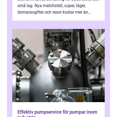
små lag. Nya matchställ, cuper, läger,
domaravgifter och resor kostar mer än
många tror. För att tjäna pengar lag
behöver...
Effektiv pumpservice för pumpar inom