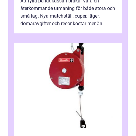
Att fylla på lagkassan brukar vara en
återkommande utmaning för både stora och
små lag. Nya matchställ, cuper, läger,
domaravgifter och resor kostar mer än
många tror. För att tjäna pengar lag
behöver...