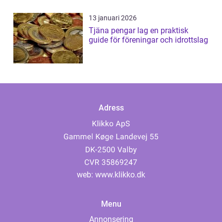
13 januari 2026
Tjäna pengar lag en praktisk
guide för föreningar och idrottslag
Adress
web:
www.klikko.dk
Menu
Annonsering