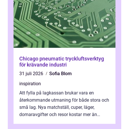
Chicago pneumatic tryckluftsverktyg
för krävande industri
31 juli 2026
Sofia Blom
inspiration
Att fylla på lagkassan brukar vara en
återkommande utmaning för både stora och
små lag. Nya matchställ, cuper, läger,
domaravgifter och resor kostar mer än
många tror. För att tjäna pengar lag
behöver...