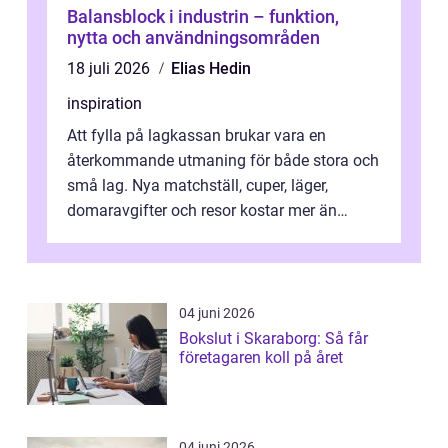
Balansblock i industrin – funktion,
nytta och användningsområden
18 juli 2026
Elias Hedin
inspiration
Att fylla på lagkassan brukar vara en
återkommande utmaning för både stora och
små lag. Nya matchställ, cuper, läger,
domaravgifter och resor kostar mer än
många tror. För att tjäna pengar lag
behöver...
04 juni 2026
Bokslut i Skaraborg: Så får
företagaren koll på året
04 juni 2026