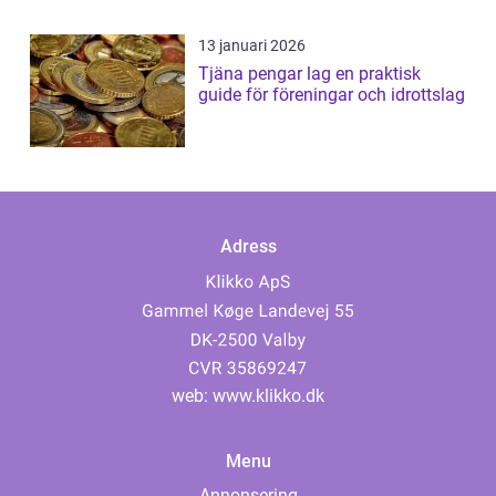
13 januari 2026
Tjäna pengar lag en praktisk
guide för föreningar och idrottslag
Adress
web:
www.klikko.dk
Menu
Annonsering