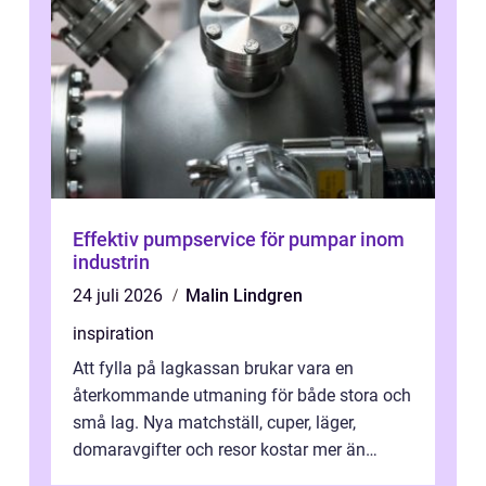
Effektiv pumpservice för pumpar inom
industrin
24 juli 2026
Malin Lindgren
inspiration
Att fylla på lagkassan brukar vara en
återkommande utmaning för både stora och
små lag. Nya matchställ, cuper, läger,
domaravgifter och resor kostar mer än
många tror. För att tjäna pengar lag