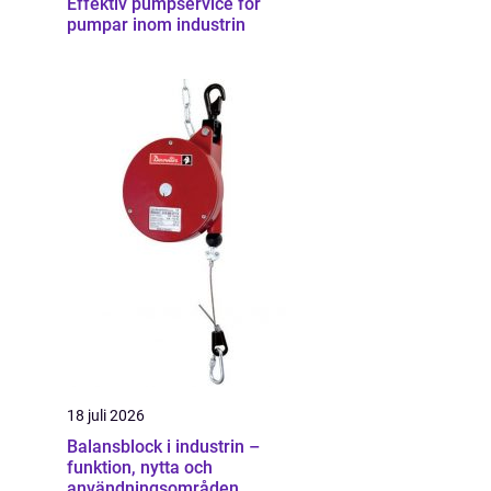
Effektiv pumpservice för
pumpar inom industrin
18 juli 2026
Balansblock i industrin –
funktion, nytta och
användningsområden