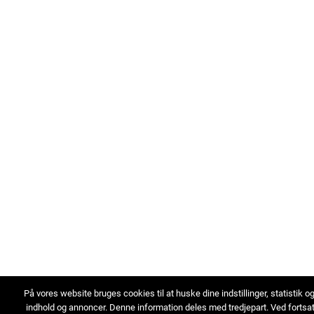
På vores website bruges cookies til at huske dine indstillinger, statistik o
indhold og annoncer. Denne information deles med tredjepart. Ved fortsa