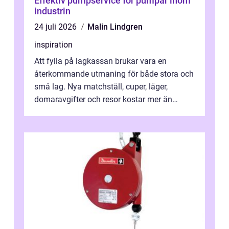
Effektiv pumpservice för pumpar inom
industrin
24 juli 2026
Malin Lindgren
inspiration
Att fylla på lagkassan brukar vara en
återkommande utmaning för både stora och
små lag. Nya matchställ, cuper, läger,
domaravgifter och resor kostar mer än
många tror. För att tjäna pengar lag
behöver...