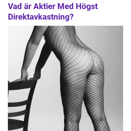
Vad är Aktier Med Högst
Direktavkastning?