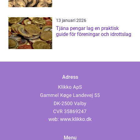
13 januari 2026
Tjäna pengar lag en praktisk
guide för föreningar och idrottslag
Adress
web:
www.klikko.dk
Menu