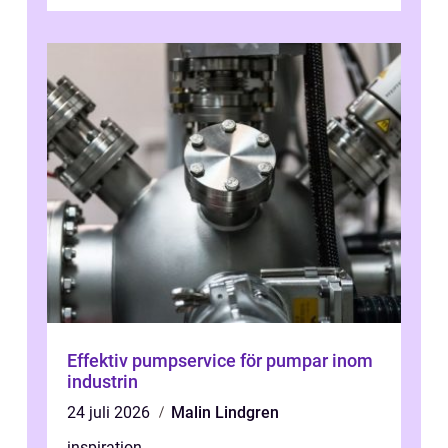
många tror. För att tjäna pengar lag
behöver...
Effektiv pumpservice för pumpar inom
industrin
24 juli 2026
Malin Lindgren
inspiration