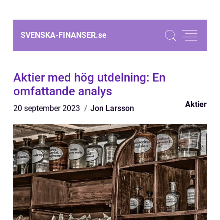
SVENSKA-FINANSER.
se
Aktier med hög utdelning: En
omfattande analys
Aktier
20 september 2023
Jon Larsson