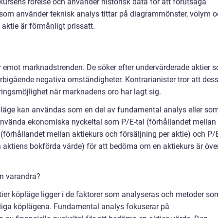
kursens rörelse och använder historisk data för att förutsäga
r som använder teknisk analys tittar på diagrammönster, volym 
 aktie är förmånligt prissatt.
går emot marknadstrenden. De söker efter undervärderade aktier 
bigående negativa omständigheter. Kontrarianister tror att des
ringsmöjlighet när marknadens oro har lagt sig.
pläge kan användas som en del av fundamental analys eller so
 använda ekonomiska nyckeltal som P/E-tal (förhållandet mellan
l (förhållandet mellan aktiekurs och försäljning per aktie) och P/
h aktiens bokförda värde) för att bedöma om en aktiekurs är över
rån varandra?
ktier köpläge ligger i de faktorer som analyseras och metoder so
nliga köplägena. Fundamental analys fokuserar på