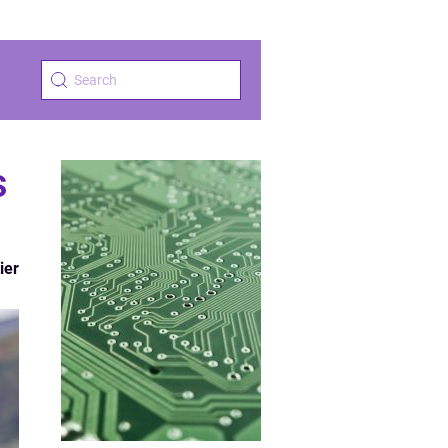
s
ier