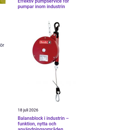
Effektiv pumpservice för
pumpar inom industrin
för
18 juli 2026
Balansblock i industrin –
funktion, nytta och
användningsområden