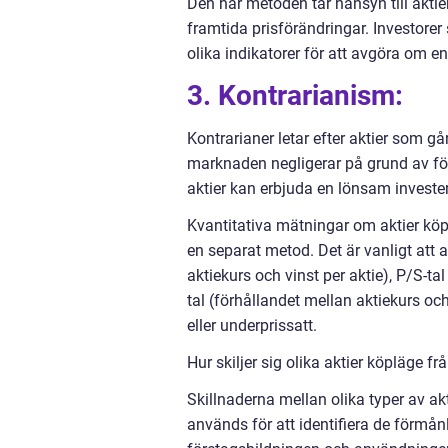
Den här metoden tar hänsyn till aktie
framtida prisförändringar. Investore
olika indikatorer för att avgöra om en
3. Kontrarianism:
Kontrarianer letar efter aktier som 
marknaden negligerar på grund av för
aktier kan erbjuda en lönsam investe
Kvantitativa mätningar om aktier kö
en separat metod. Det är vanligt att
aktiekurs och vinst per aktie), P/S-ta
tal (förhållandet mellan aktiekurs oc
eller underprissatt.
Hur skiljer sig olika aktier köpläge f
Skillnaderna mellan olika typer av a
används för att identifiera de förmå