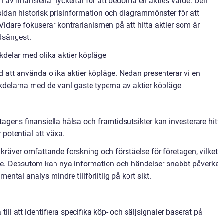
av finansiella nyckeltal för att bedöma en akties värde. Den
sidan historisk prisinformation och diagrammönster för att
Vidare fokuserar kontrarianismen på att hitta aktier som är
dsångest.
kdelar med olika aktier köpläge
d att använda olika aktier köpläge. Nedan presenterar vi en
delarna med de vanligaste typerna av aktier köpläge.
agens finansiella hälsa och framtidsutsikter kan investerare hit
potential att växa.
kräver omfattande forskning och förståelse för företagen, vilket
rare. Dessutom kan nya information och händelser snabbt påverk
ental analys mindre tillförlitlig på kort sikt.
till att identifiera specifika köp- och säljsignaler baserat på