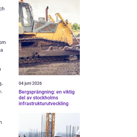
och
som
sa
m
04 juni 2026
B-
Bergsprängning: en viktig
-
del av stockholms
infrastrukturutveckling
m