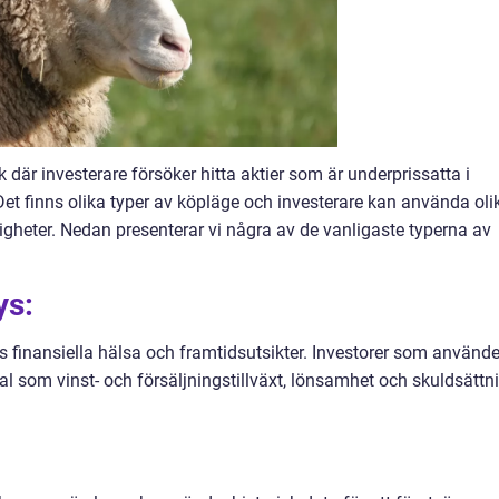
k där investerare försöker hitta aktier som är underprissatta i
 Det finns olika typer av köpläge och investerare kan använda oli
ligheter. Nedan presenterar vi några av de vanligaste typerna av
ys:
finansiella hälsa och framtidsutsikter. Investorer som använde
tal som vinst- och försäljningstillväxt, lönsamhet och skuldsättn