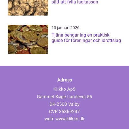
sätt att fylla lagkassan
13 januari 2026
Tjäna pengar lag en praktisk
guide för föreningar och idrottslag
Adress
web:
www.klikko.dk