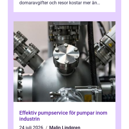
domaravgifter och resor kostar mer än
många tror. För att tjäna pengar lag
behöver...
Effektiv pumpservice för pumpar inom
industrin
24 juli 2026
Malin Lindgren