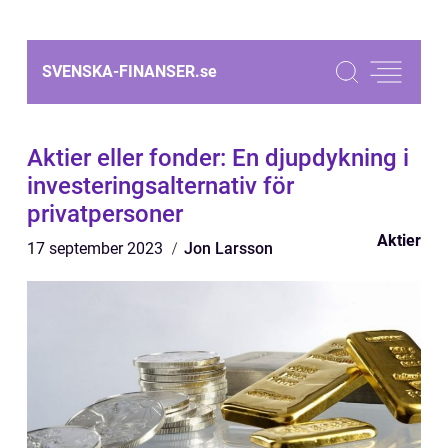
SVENSKA-FINANSER.
se
Aktier eller fonder: En djupdykning i
investeringsalternativ för
privatpersoner
Aktier
17 september 2023
Jon Larsson