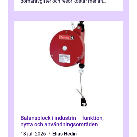
domaravgifter och resor kostar mer än
många tror. För att tjäna pengar lag
behöver...
Balansblock i industrin – funktion,
nytta och användningsområden
18 juli 2026
Elias Hedin