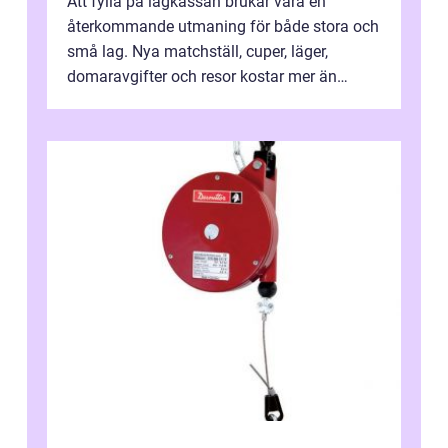
Att fylla på lagkassan brukar vara en
återkommande utmaning för både stora och
små lag. Nya matchställ, cuper, läger,
domaravgifter och resor kostar mer än
många tror. För att tjäna pengar lag
behöver...