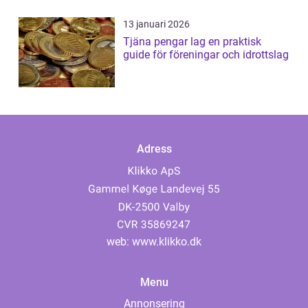
13 januari 2026
Tjäna pengar lag en praktisk
guide för föreningar och idrottslag
Adress
web:
www.klikko.dk
Menu
Annonsering