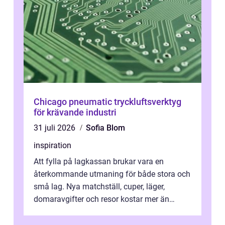
Chicago pneumatic tryckluftsverktyg
för krävande industri
31 juli 2026
Sofia Blom
inspiration
Att fylla på lagkassan brukar vara en
återkommande utmaning för både stora och
små lag. Nya matchställ, cuper, läger,
domaravgifter och resor kostar mer än
många tror. För att tjäna pengar lag
behöver...