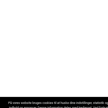
På vores website bruges cookies til at huske dine indstillinger, statistik o
indhold og annoncer. Denne information deles med tredjepart. Ved fortsa