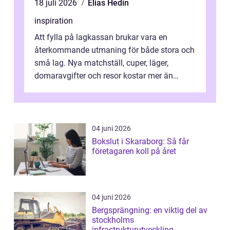
18 juli 2026
Elias Hedin
inspiration
Att fylla på lagkassan brukar vara en
återkommande utmaning för både stora och
små lag. Nya matchställ, cuper, läger,
domaravgifter och resor kostar mer än
många tror. För att tjäna pengar lag
behöver...
04 juni 2026
Bokslut i Skaraborg: Så får
företagaren koll på året
04 juni 2026
Bergsprängning: en viktig del av
stockholms
infrastrukturutveckling